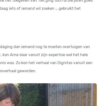
ook het toegeven van
‘het ging toch al die jaren goed
ndaag iets of iemand wil zoeken … gebruikt het
uitdaging dan iemand nog te moeten overtuigen van
 kon Arne daar vanuit zijn expertise wel het hele
nnis was. Zo kon het verhaal van Dignitas vanuit een
cesverhaal geworden.