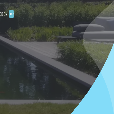
EDEN
134+