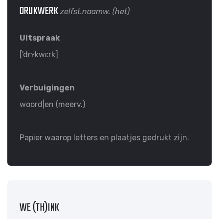
DRUKWERK
zelfst.naamw. (het)
Uitspraak
['drʏkwɛrk]
Verbuigingen
woord|en (meerv.)
Papier waarop letters en plaatjes gedrukt zijn.
WE (TH)INK