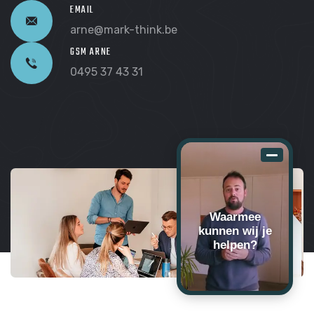
EMAIL
arne@mark-think.be
GSM ARNE
0495 37 43 31
Waarmee
kunnen wij je
helpen?